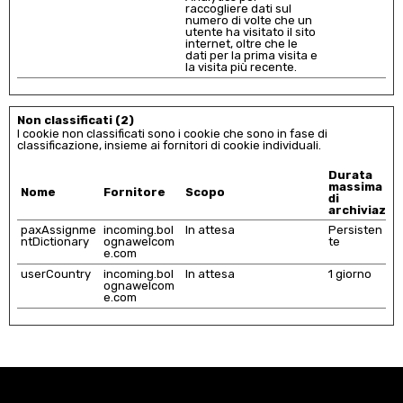
raccogliere dati sul
numero di volte che un
utente ha visitato il sito
internet, oltre che le
dati per la prima visita e
la visita più recente.
Non classificati (2)
I cookie non classificati sono i cookie che sono in fase di
classificazione, insieme ai fornitori di cookie individuali.
Durata
massima
Nome
Fornitore
Scopo
di
archiviazio
paxAssignme
incoming.bol
In attesa
Persisten
ntDictionary
ognawelcom
te
e.com
userCountry
incoming.bol
In attesa
1 giorno
ognawelcom
e.com