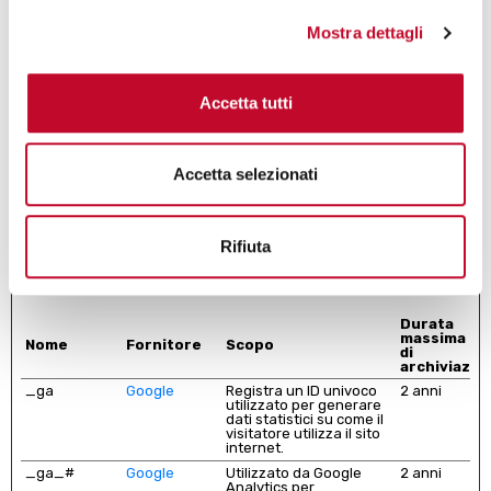
quali la lingua preferita o la località nella quale ti trovi.
Mostra dettagli
Durata
massima
Nome
Fornitore
Scopo
di
archiviazio
Accetta tutti
1
m.stripe.com
Questo cookie viene
Sessione
utilizzato insieme alla
finestra di pagamento: il
cookie è necessario per
effettuare transazioni
Accetta selezionati
sicure sul sito web.
Statistiche (2)
Rifiuta
I cookie statistici aiutano i proprietari del sito web a capire come i
visitatori interagiscono con i siti raccogliendo e trasmettendo
informazioni in forma anonima.
Durata
massima
Nome
Fornitore
Scopo
di
archiviazio
_ga
Google
Registra un ID univoco
2 anni
utilizzato per generare
dati statistici su come il
visitatore utilizza il sito
internet.
_ga_#
Google
Utilizzato da Google
2 anni
Analytics per