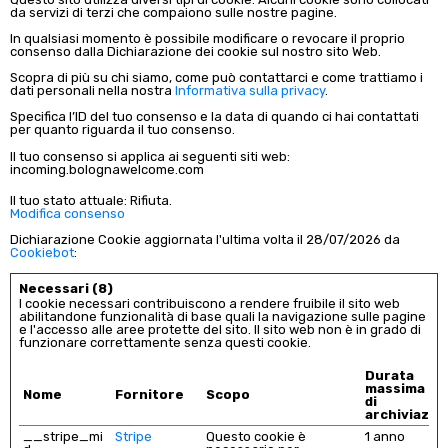
da servizi di terzi che compaiono sulle nostre pagine.
In qualsiasi momento è possibile modificare o revocare il proprio
consenso dalla Dichiarazione dei cookie sul nostro sito Web.
Scopra di più su chi siamo, come può contattarci e come trattiamo i
dati personali nella nostra
Informativa sulla privacy
.
Specifica l’ID del tuo consenso e la data di quando ci hai contattati
per quanto riguarda il tuo consenso.
Il tuo consenso si applica ai seguenti siti web:
incoming.bolognawelcome.com
Il tuo stato attuale: Rifiuta.
Modifica consenso
Dichiarazione Cookie aggiornata l'ultima volta il 28/07/2026 da
Cookiebot
:
Necessari (8)
I cookie necessari contribuiscono a rendere fruibile il sito web
abilitandone funzionalità di base quali la navigazione sulle pagine
e l'accesso alle aree protette del sito. Il sito web non è in grado di
funzionare correttamente senza questi cookie.
Durata
massima
Nome
Fornitore
Scopo
di
archiviazio
__stripe_mi
Stripe
Questo cookie è
1 anno