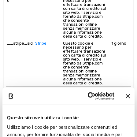
d
necessario per
effettuare transazioni
con carta di credito sul
sito web. Il servizio è
fornito da Stripe.com
che consente
transazioni online
senza memorizzare
alcuna informazione
della carta di credito.
__stripe_sid
Stripe
Questo cookie è
1 giorno
necessario per
effettuare transazioni
con carta di credito sul
sito web. Il servizio è
fornito da Stripe.com
che consente
transazioni online
senza memorizzare
alcuna informazione
della carta di credito.
_ab
m.stripe.com
Questo cookie è
Sessione
necessario per
effettuare transazioni
con carta di credito sul
sito web. Il servizio è
fornito da Stripe.com
che consente
Questo sito web utilizza i cookie
transazioni online
senza memorizzare
alcuna informazione
Utilizziamo i cookie per personalizzare contenuti ed
della carta di credito.
annunci, per fornire funzionalità dei social media e per
_mf
m.stripe.com
Questo cookie è
Sessione